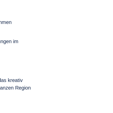
ahmen
ungen im
das kreativ
 ganzen Region