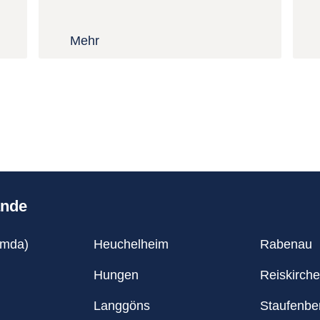
Mehr
ände
umda)
Heuchelheim
Rabenau
Hungen
Reiskirch
Langgöns
Staufenbe